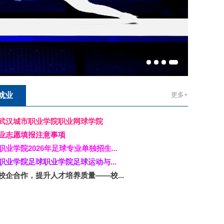
就业
更多+
武汉城市职业学院职业网球学院
业志愿填报注意事项
业学院2026年足球专业单独招生...
职业学院足球职业学院足球运动与...
校企合作，提升人才培养质量——校...