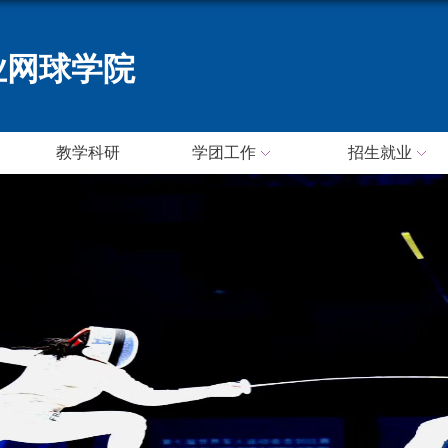
业网球学院
教学科研
学团工作
招生就业