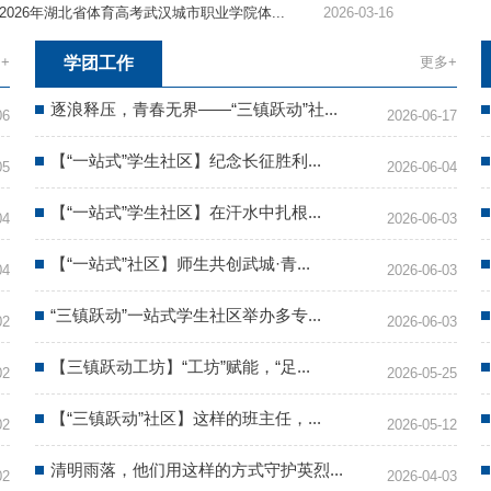
2026年湖北省体育高考武汉城市职业学院体...
2026-03-16
+
学团工作
更多+
逐浪释压，青春无界——“三镇跃动”社...
06
2026-06-17
【“一站式”学生社区】纪念长征胜利...
05
2026-06-04
【“一站式”学生社区】在汗水中扎根...
04
2026-06-03
【“一站式”社区】师生共创武城·青...
04
2026-06-03
“三镇跃动”一站式学生社区举办多专...
02
2026-06-03
【三镇跃动工坊】“工坊”赋能，“足...
02
2026-05-25
【“三镇跃动”社区】这样的班主任，...
02
2026-05-12
清明雨落，他们用这样的方式守护英烈...
02
2026-04-03