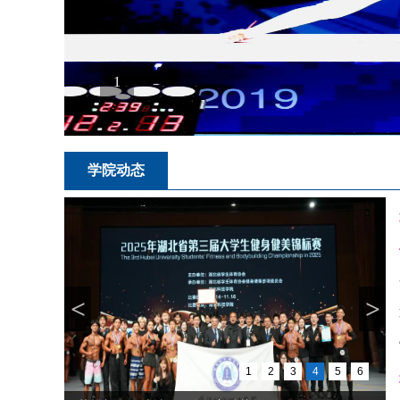
1
学院动态
<
>
1
2
3
4
5
6